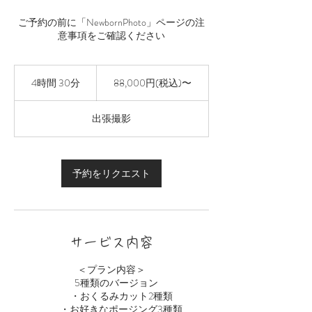
ご予約の前に「NewbornPhoto」ページの注
意事項をご確認ください
88,000
円
4時間 30分
4
88,000円(税込)〜
(税
時
込)〜
間
出張撮影
3
0
分
予約をリクエスト
サービス内容
＜プラン内容＞
5種類のバージョン
・おくるみカット2種類
・お好きなポージング3種類