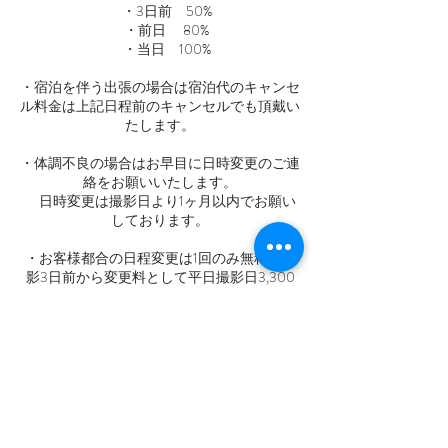
・3日前 50%
・前日 80%
・当日 100%
​・宿泊を伴う出張の場合は宿泊代のキャンセ
ル料金は上記日程前のキャンセルでも頂戴い
たします。
・体調不良の場合はお早目に日時変更のご連
絡をお願いいたします。
日時変更は撮影日より1ヶ月以内でお願い
しております。
・お客様都合の日程変更は1回のみ無料、撮
影3日前から変更料として平日撮影日3,300
円、土日祝撮影日5,500円をご請求いたしま
す。
・フォトグラファー涌井真里江は一人で撮影
している為、日頃からの体調管理は万全に努
めておりますが、万が一の怪我、事故、感染
症の病気等が発生し撮影が困難な場合等、や
むを得ない事情が発生した場合は、撮影日程